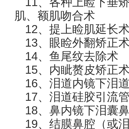
11、各种上睑下垂
肌、额肌吻合术
12、提上睑肌延长
13、眼睑外翻矫正
14、鱼尾纹去除术
15、内眦赘皮矫正
16、泪道内镜下泪
17、泪道硅胶引流
18、鼻内镜下泪囊
19、结膜鼻腔（或