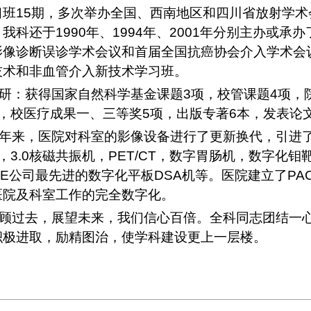
习班
15
期，多次举办全国、西南地区和四川省放射学术
，我科还于
1990
年、
1994
年、
2001
年分别主办或承办
影像诊断误诊学术会议和首届全国抗癌协会介入学术会
技术和非血管介入新技术学习班。
研：获得国家自然科学基金课题
3
项，校管课题
4
项，
，校医疗成果一、三等奖
5
项，出版专著
6
本，发表论
年来，医院对科室的影像设备进行了更新换代，引进
，
3.0
核磁共振机，
PET/CT
，数字胃肠机，数字化钼
E
公司最先进的数字化平板
DSA
机等。医院建立了
PA
医院及科室工作的完全数字化。
顾过去，展望未来，我们信心百倍。全科同志团结一心
积极进取，励精图治，使学科建设更上一层楼。