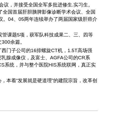
会议，并接受全国全军多批进修生
.
实习生。
了全国首届肝胆胰脾影像诊断学术会议、全国
议。
04
、
05
两年连续举办了两届国家级肝癌介
院管课题
5
项，获军队科技成果二、三、四等
文
300
余篇。
了西门子公司的
16
排螺旋
CT
机，
1.5T
高场强
靶乳腺成像仪，及富士、
AGFA
公司的
CR
系
CS
系统，并与整个医院
HIS
系统联网，真正实
，本着“发展就是硬道理”的建院宗旨，改革创