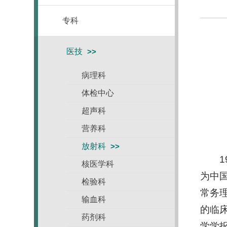
专科
医技
病理科
体检中心
超声科
营养科
放射科
核医学科
为中
检验科
常务
输血科
的临
药剂科
学学