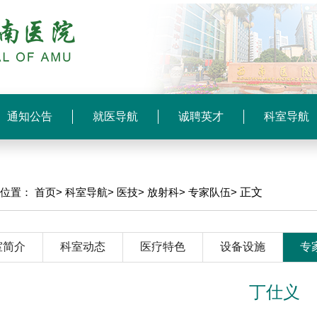
通知公告
就医导航
诚聘英才
科室导航
前位置：
首页>
科室导航>
医技>
放射科>
专家队伍>
正文
室简介
科室动态
医疗特色
设备设施
专
丁仕义