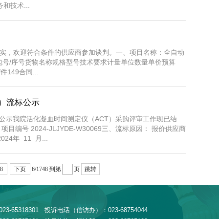
技术...
实，欢迎符合条件的供应商参加谈判。一、项目名称：全自动
概况：包号/序号货物名称规格型号技术要求计量单位数量单价预算
49合同...
9 ）流标公示
9 ）流标公示我院活化凝血时间测定仪（ACT）采购评审工作现已结
号 2024-JLJYDE-W30069三、流标原因： 报价供应商
4年 11 月...
8
下页
6/1748
到第
页
跳转
-65318301 投诉电话（信访办）：023-68754044