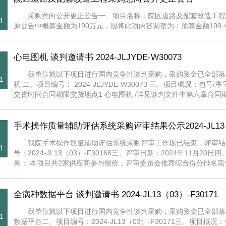
采购意向公开更正公告一、项目名称：院区道路及配套改造工程二
1
原公告中概算金额为190万元，现将此项内容调整为：预算金额199
心电图机 谈判邀请书 2024-JLJYDE-W30073
我单位就以下项目进行国内竞争性谈判采购，采购资金已全部落
1
机 二、项目编号： 2024-JLJYDE-W30073 三、项目概况
交货时间合同期限交货地点1 心电图机 /详见谈判文件中第六章合同期内
手术操作质量辅助评估系统采购评审结果公示2024-JL13（0
我院手术操作质量辅助评估系统采购评审工作现已结束，评审结
1
号：2024-JL13（03）-F30168三、评审日期：2024年11月20日
果： 本项目共2家供应商参与报价，评审委员会推荐综合得分排名第一
全病种数据平台 谈判邀请书 2024-JL13（03）-F30171
我单位就以下项目进行国内竞争性谈判采购，采购资金已全部落
1
数据平台二、项目编号：2024-JL13（03）-F30171三、项目