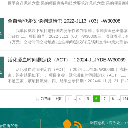
据平台详见第六章 采购项目商务和技术要求详见第六章 采购项目商务和
全自动印迹仪 谈判邀请书 2022-JL13（03）-W30308
我单位就以下项目进行国内竞争性谈判采购，采购资金已全部落
1
印迹仪 二、项目编号：2022-JL13（03）-W30308三、项目
（万元）交货时间交货地点1全自动印迹仪/详见谈判文件中第六章台/件1
活化凝血时间测定仪（ACT）（ 2024-JLJYDE-W3006
活化凝血时间测定仪（ACT）（ 2024-JLJYDE-W3006
1
束，评审结果如下:一、项目名称：活化凝血时间测定仪（ACT）二、项目编
不足三家，该项目流标。四、结果公示日期：2024年 11 月 21 日-202
...
...
共17475条
上页
1
4
5
6
7
8
174
医院总机（院务处）：023
岩正街29号