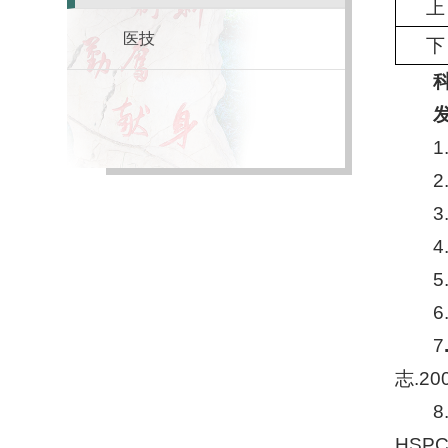
上
医技
下
1
2
3
4
7
志.20
8
HSPC0