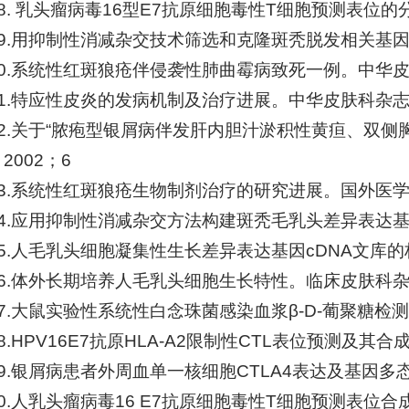
18. 乳头瘤病毒16型E7抗原细胞毒性T细胞预测表位的
19.用抑制性消减杂交技术筛选和克隆斑秃脱发相关基因
20.系统性红斑狼疮伴侵袭性肺曲霉病致死一例。中华皮肤
21.特应性皮炎的发病机制及治疗进展。中华皮肤科杂志。
22.关于“脓疱型银屑病伴发肝内胆汁淤积性黄疸、双侧
2002；6
23.系统性红斑狼疮生物制剂治疗的研究进展。国外医学
24.应用抑制性消减杂交方法构建斑秃毛乳头差异表达基
25.人毛乳头细胞凝集性生长差异表达基因cDNA文库的
26.体外长期培养人毛乳头细胞生长特性。临床皮肤科杂志
27.大鼠实验性系统性白念珠菌感染血浆β-D-葡聚糖检
8.HPV16E7抗原HLA-A2限制性CTL表位预测及其合
29.银屑病患者外周血单一核细胞CTLA4表达及基因多
30.人乳头瘤病毒16 E7抗原细胞毒性T细胞预测表位