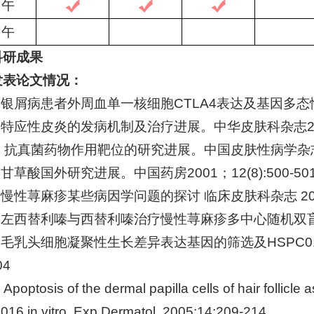
 午
 午
科研成果
发表论文情况：
.银屑病患者外周血单一核细胞CTLA4表达及基因多态性分析.
.特应性皮炎的发病机制及治疗进展。中华皮肤科杂志2002;3
. 抗真菌药物作用靶位的研究进展。中国皮肤性病学杂志2001;
.甘草酸国外研究进展。中国药房2001；12(8):500-50
5.慢性荨麻疹某些病因学问题的探讨 临床皮肤科杂志 20
6.左西替利嗪与西替利嗪治疗慢性荨麻疹多中心随机双盲对
.
毛乳头细胞凝聚性生长差异表达基因的筛选及HSPC
04
. Apoptosis of the dermal papilla cells of hair follicl
16 in vitro. Exp.Dermatol, 2005;14:209-214