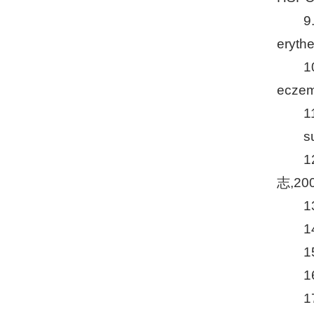
9
eryt
1
eczem
1
s
志,200