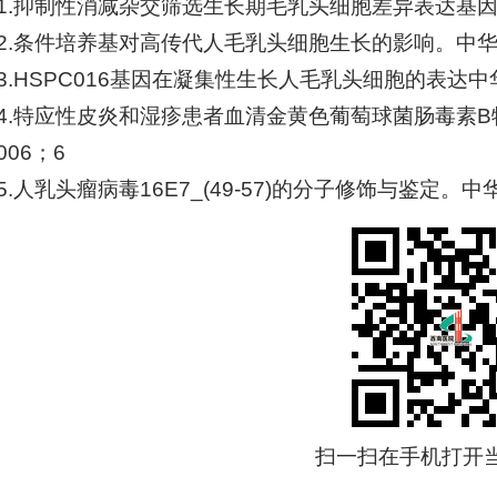
41.抑制性消减杂交筛选生长期毛乳头细胞差异表达基因。
42.条件培养基对高传代人毛乳头细胞生长的影响。中华皮
43.HSPC016基因在凝集性生长人毛乳头细胞的表达中
44.特应性皮炎和湿疹患者血清金黄色葡萄球菌肠毒素
006；6
5.人乳头瘤病毒16E7_(49-57)的分子修饰与鉴定。中
扫一扫在手机打开