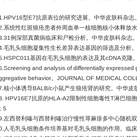
31.HPV16型E7抗原表位的研究进展。中华皮肤科杂志。
32.系统性红斑狼疮患者外周血单一核细胞核小体释放水
33.31例深部真菌病临床和尸检分析。中华皮肤科杂志。2
34.毛乳头细胞凝集性生长差异表达基因的筛选及分析。
35.HSPC011基因在毛乳头细胞的表达及其cDNA克隆
6.Screening and analysis of differentially expressed 
ggregative behavior。JOURNAL OF MEDICAL C
37.核小体诱导BALB/c小鼠产生狼疮肾的研究。中华皮肤
38. HPV16E7抗原的HLA-A2限制性细胞毒性T
；5
39.左西替利嗪与西替利嗪治疗慢性荨麻疹多中心随机双
40.人毛乳头细胞条件培养基对毛乳头细胞的作用。临床皮