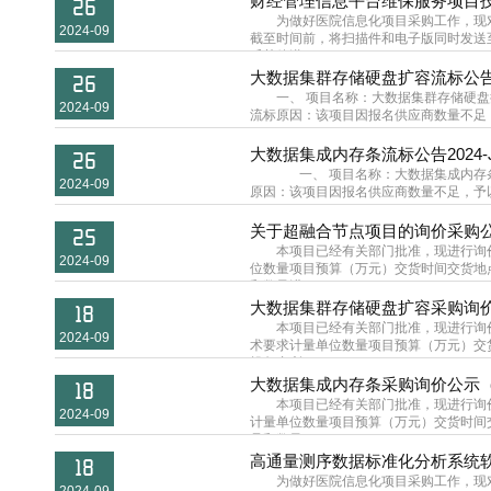
财经管理信息平台维保服务项目
26
为做好医院信息化项目采购工作，现
2024-09
截至时间前，将扫描件和电子版同时发送至邮
斥其他潜...
大数据集群存储硬盘扩容流标公告2024-
26
一、 项目名称：大数据集群存储硬盘扩容二
2024-09
流标原因：该项目因报名供应商数量不足，予以流标
02...
大数据集成内存条流标公告2024-JL13
26
一、 项目名称：大数据集成内存条二、项目
2024-09
原因：该项目因报名供应商数量不足，予以流标。六
关于超融合节点项目的询价采购公示2024
25
本项目已经有关部门批准，现进行询价采
2024-09
位数量项目预算（万元）交货时间交货地点
和数量进...
大数据集群存储硬盘扩容采购询价公示（2
18
本项目已经有关部门批准，现进行询价采
2024-09
术要求计量单位数量项目预算（万元）交货
投包内所...
大数据集成内存条采购询价公示（2024-
18
本项目已经有关部门批准，现进行询价采
2024-09
计量单位数量项目预算（万元）交货时间交
品和数量...
高通量测序数据标准化分析系统
18
为做好医院信息化项目采购工作，现