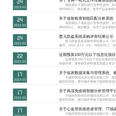
关于专网一站式文件传输系统的采购公告
24
我院就以下项目进行竞争性谈判，欢迎
2023-03
W50003三、项目概况：包号产品名称
后30个日历...
关于放射检查智能匹配分析系统（第二次
24
我院就以下项目进行竞争性谈判，欢迎
2023-03
W50004三、项目概况：包号产品名
110合同...
婴儿防盗系统采购评审结果公示（2023
24
婴儿防盗系统采购评审结果公示（202
2023-03
编号：2023-JL13（03）-W3003
经评审合格供应...
近期预算100万元以下信息化项
22
近期预算100万元以下信息化项目
2023-03
有疑问者，请将相关材料逐页加盖公章后于公
当实事求...
关于临床数据采集与管理系统、
17
为做好医院信息化项目采购工作，现
2023-03
截至时间前，将扫描件和电子版同时发送至邮
潜在供应...
关于风湿免疫病智能分析管理平
17
为做好医院信息化项目采购工作，现
2023-03
截至时间前，将扫描件和电子版同时发送至邮
潜在供应...
关于心血管疾病患者管理、7T核
17
为做好医院信息化项目采购工作，现