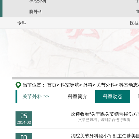
神经外科
胸外科
专科
医技
当前位置：
首页>
科室导航>
外科>
关节外科>
科室动态
关节外科 >>
科室简介
科室动态
欢迎收看“关于踝关节韧带损伤方
25
文章已归档，请到后台进行查看。
2014-03
我院关节外科段小军副主任赴美
07