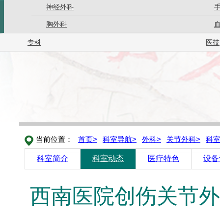
神经外科
胸外科
专科
医技
首页>
科室导航>
外科>
关节外科>
科室
当前位置：
科室简介
科室动态
医疗特色
设备
西南医院创伤关节外科