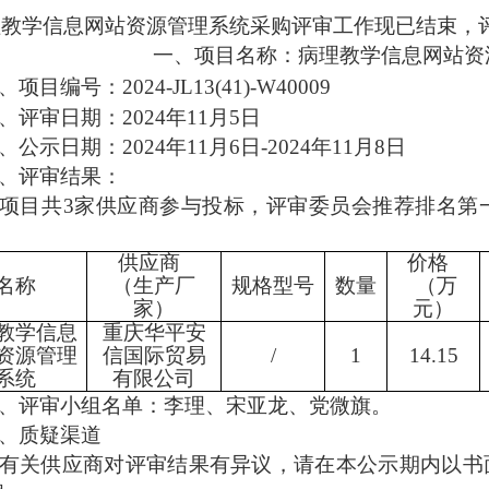
理教学信息网站资源管理系统采购评审工作现已结束，
一、项目名称：病理教学信息网站资
、项目编号：
2024-JL13(41)-W40009
、评审日期：
2024
年
11
月
5
日
、公示日期：
2024
年
11
月
6
日
-2024
年
11
月
8
日
、评审结果：
项目共
3
家供应商参与投标，评审委员会推荐排名第
供应商
价格
名称
（生产厂
规格型号
数量
（万
家）
元）
教学信息
重庆华平安
资源管理
信国际贸易
/
1
14.15
系统
有限公司
、评审小组名单：李理、宋亚龙、党微旗。
、质疑渠道
有关供应商对评审结果有异议，请在本公示期内以书