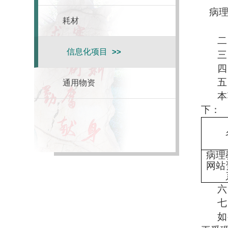
病
耗材
二
信息化项目
三
四
五
通用物资
本
下：
病理
网站
六
七
如