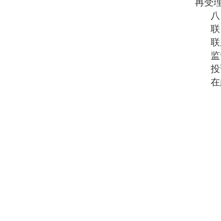
再受
八
联
联
监
投
在