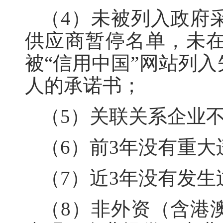
（
4
）
未被列入政府
供应商暂停名单，未
被
“信用中国”网站列
人的承诺书；
（
5
）关联关系企业
（
6
）前
3年没有重大
（
7
）近
3年没有发生
（
8
）
非外资（含港