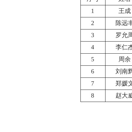
1
王成
2
陈远
3
罗允
4
李仁
5
周余
6
刘南
7
郑媛
8
赵大