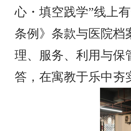
心・填空践学”线上
条例》条款与医院档
理、服务、利用与保
答，在寓教于乐中夯